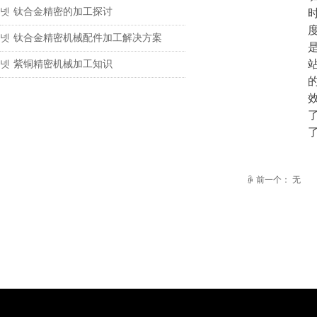
넷
钛合金精密的加工探讨
넷
钛合金精密机械配件加工解决方案
넷
紫铜精密机械加工知识
前一个：
无
ꄴ