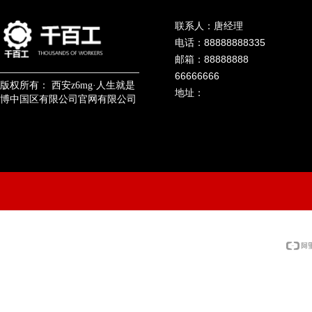
联系人：唐经理
电话：88888888335
邮箱：88888888
66666666
版权所有：
西安z6mg·人生就是
地址：
博中国区有限公司官网有限公司