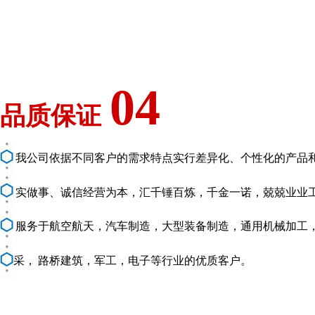
04
品质保证
我公司依据不同客户的需求特点实行差异化、个性化的产品
实做事、诚信经营为本，汇千锤百炼，千金一诺，兢兢业业
服务于航空航天，汽车制造，大型装备制造，通用机械加工
采，
路桥建筑，军工，电子等行业的优质客户。